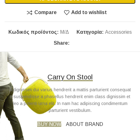
Compare
Add to wishlist
Κωδικός προϊόντος:
Μ/Δ
Κατηγορία:
Accessories
Share:
Carry On Stool
A dignissim dui varius hendrerit a mattis parturient consequat
a suspendisse a phasellus hendrerit enim class dignissim et
leo a potenti urna elit. In nam hac adipiscing condimentum
parturient vestibulum.
BUY NOW
ABOUT BRAND