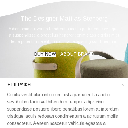
The Designer Mattias Stenberg
A dignissim dui varius hendrerit a mattis parturient consequat
a suspendisse a phasellus hendrerit enim class dignissim et
leo a potenti urna elit. In nam hac adipiscing condimentum.
BUY NOW
ABOUT BRAND
ΠΕΡΙΓΡΑΦΉ
Cubilia vestibulum interdum nisl a parturient a auctor
vestibulum taciti vel bibendum tempor adipiscing
suspendisse posuere libero penatibus lorem at interdum
tristique iaculis redosan condimentum a ac rutrum mollis
consectetur. Aenean nascetur vehicula egestas a