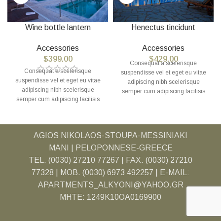
Wine bottle lantern
Henectus tincidunt
Accessories
Accessories
$
399.00
$
429.00
Consequat a scelerisque
Consequat a scelerisque
suspendisse vel et eget eu vitae
suspendisse vel et eget eu vitae
adipiscing nibh scelerisque
adipiscing nibh scelerisque
semper cum adipiscing facilisis
semper cum adipiscing facilisis
adipiscing est accumsan lorem
adipiscing est accumsan lorem
vestibulum. Aliquet mus a aptent
vestibulum. Aliquet mus a aptent
ullam corper metus accumsan.
ullam corper metus accumsan.
Habitasse a purus nec ipsum a
AGIOS NIKOLAOS-STOUPA-MESSINIAKI
Habitasse a purus nec ipsum a
urna ac ullamcorper varius metus
urna ac ullamcorper varius metus
MANI | PELOPONNESE-GREECE
blandit posuere.
blandit posuere.
TEL. (0030) 27210 77267 | FAX. (0030) 27210
77328 | MOB. (0030) 6973 492257 | E-MAIL:
APARTMENTS_ALKYONI@YAHOO.GR
MHTE: 1249K10OA0169900