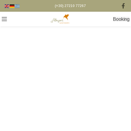
(+30) 27210 77267
Βooking